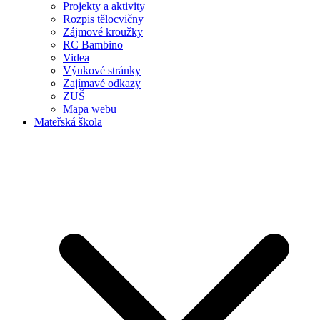
Projekty a aktivity
Rozpis tělocvičny
Zájmové kroužky
RC Bambino
Videa
Výukové stránky
Zajímavé odkazy
ZUŠ
Mapa webu
Mateřská škola