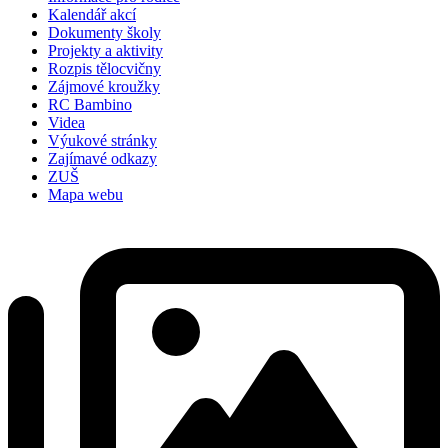
Kalendář akcí
Dokumenty školy
Projekty a aktivity
Rozpis tělocvičny
Zájmové kroužky
RC Bambino
Videa
Výukové stránky
Zajímavé odkazy
ZUŠ
Mapa webu