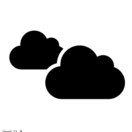
úterý
11. 8.