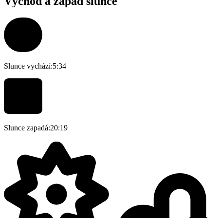
Východ a západ slunce
Slunce vychází:
5:34
Slunce zapadá:
20:19