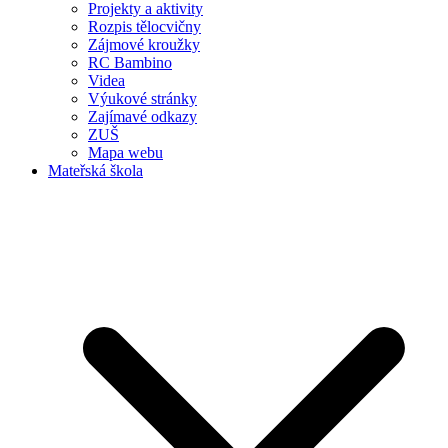
Projekty a aktivity
Rozpis tělocvičny
Zájmové kroužky
RC Bambino
Videa
Výukové stránky
Zajímavé odkazy
ZUŠ
Mapa webu
Mateřská škola