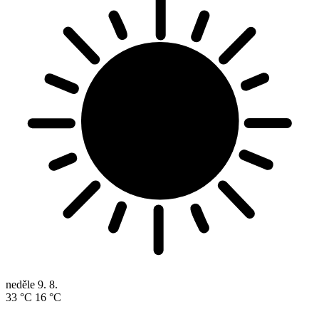
neděle
9. 8.
33 °C
16 °C