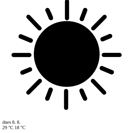
dnes
8. 8.
29 °C
18 °C