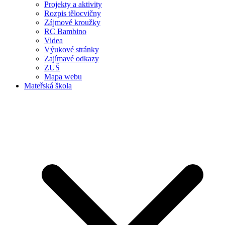
Projekty a aktivity
Rozpis tělocvičny
Zájmové kroužky
RC Bambino
Videa
Výukové stránky
Zajímavé odkazy
ZUŠ
Mapa webu
Mateřská škola