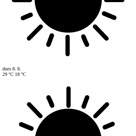
dnes
8. 8.
29 °C
18 °C