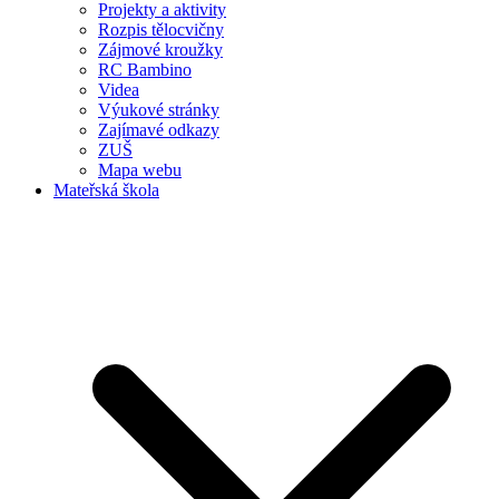
Projekty a aktivity
Rozpis tělocvičny
Zájmové kroužky
RC Bambino
Videa
Výukové stránky
Zajímavé odkazy
ZUŠ
Mapa webu
Mateřská škola