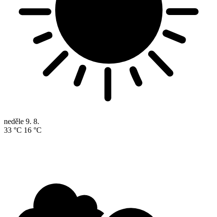
neděle
9. 8.
33 °C
16 °C