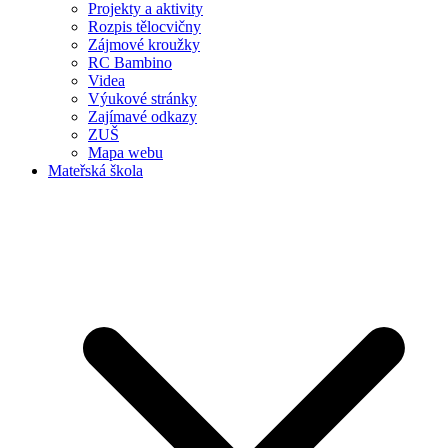
Projekty a aktivity
Rozpis tělocvičny
Zájmové kroužky
RC Bambino
Videa
Výukové stránky
Zajímavé odkazy
ZUŠ
Mapa webu
Mateřská škola