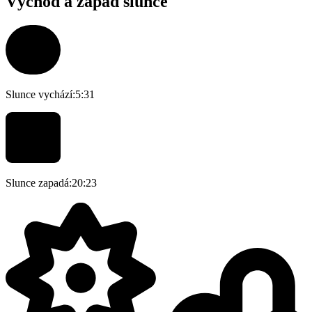
Východ a západ slunce
Slunce vychází:
5:31
Slunce zapadá:
20:23