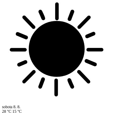
sobota
8. 8.
28 °C
15 °C