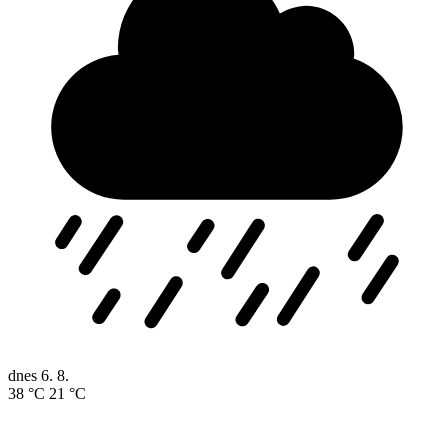
dnes
6. 8.
38 °C
21 °C