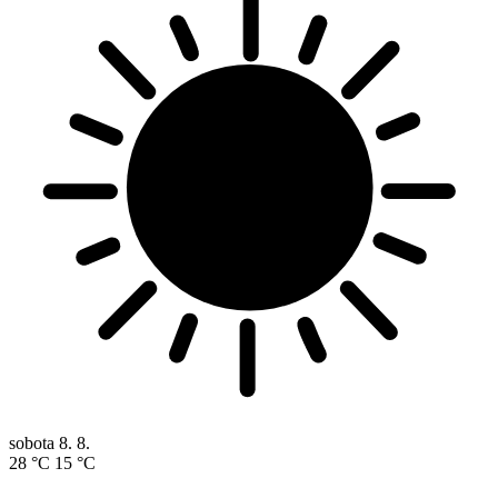
sobota
8. 8.
28 °C
15 °C