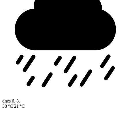
dnes
6. 8.
38 °C
21 °C