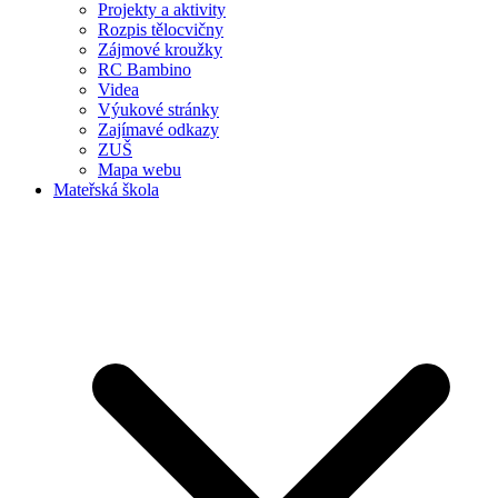
Projekty a aktivity
Rozpis tělocvičny
Zájmové kroužky
RC Bambino
Videa
Výukové stránky
Zajímavé odkazy
ZUŠ
Mapa webu
Mateřská škola