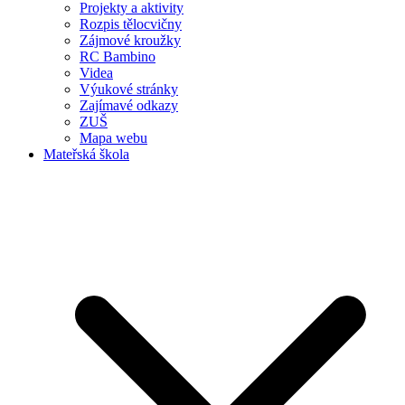
Projekty a aktivity
Rozpis tělocvičny
Zájmové kroužky
RC Bambino
Videa
Výukové stránky
Zajímavé odkazy
ZUŠ
Mapa webu
Mateřská škola