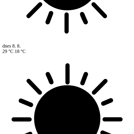
dnes
8. 8.
29 °C
18 °C