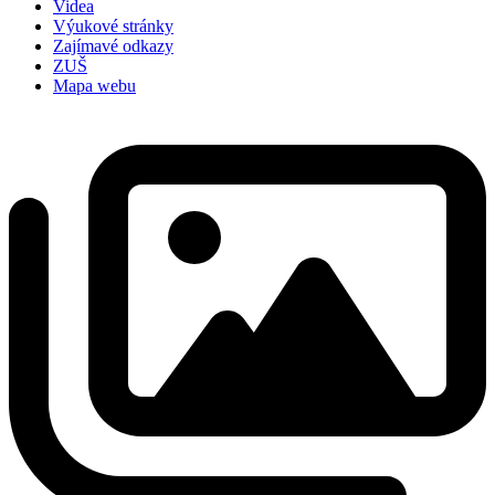
Videa
Výukové stránky
Zajímavé odkazy
ZUŠ
Mapa webu