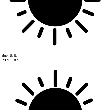
dnes
8. 8.
29 °C
18 °C