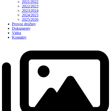
2021⁄2022
2022⁄2023
2023⁄2024
2024⁄2025
2025⁄2026
Provoz družiny
Dokumenty
Videa
Kontakty