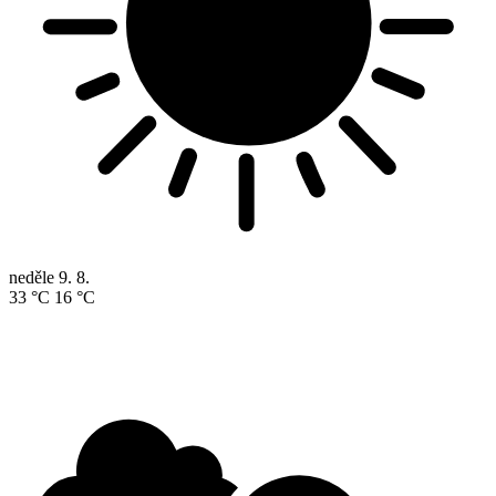
neděle
9. 8.
33 °C
16 °C