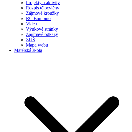
Projekty a aktivity
Rozpis tělocvičny
Zájmové kroužky
RC Bambino
Videa
Výukové stránky
Zajímavé odkazy
ZUŠ
Mapa webu
Mateřská škola