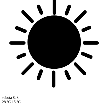
sobota
8. 8.
28 °C
15 °C