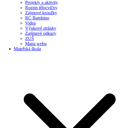
Projekty a aktivity
Rozpis tělocvičny
Zájmové kroužky
RC Bambino
Videa
Výukové stránky
Zajímavé odkazy
ZUŠ
Mapa webu
Mateřská škola