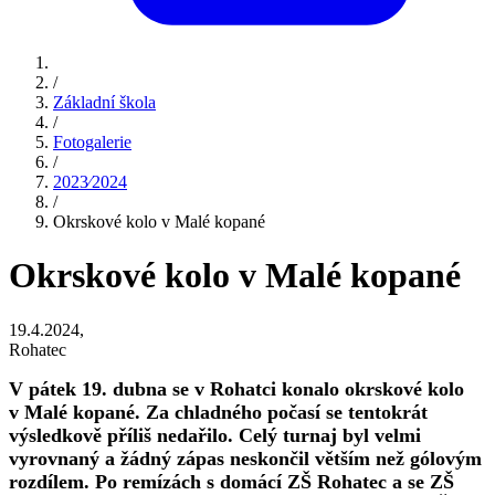
/
Základní škola
/
Fotogalerie
/
2023⁄2024
/
Okrskové kolo v Malé kopané
Okrskové kolo v Malé kopané
19.4.2024,
Rohatec
V pátek 19. dubna se v Rohatci konalo okrskové kolo
v Malé kopané. Za chladného počasí se tentokrát
výsledkově příliš nedařilo. Celý turnaj byl velmi
vyrovnaný a žádný zápas neskončil větším než gólovým
rozdílem. Po remízách s domácí ZŠ Rohatec a se ZŠ