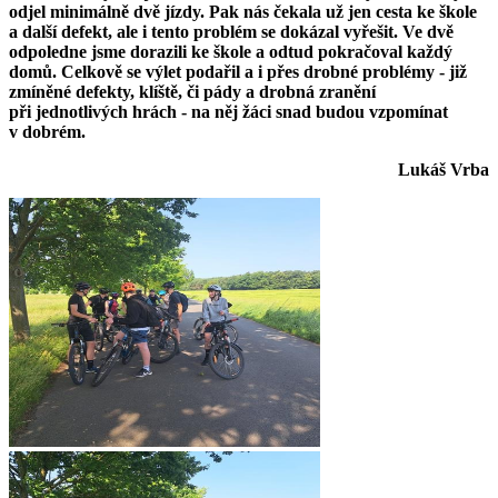
odjel minimálně dvě jízdy. Pak nás čekala už jen cesta ke škole
a další defekt, ale i tento problém se dokázal vyřešit. Ve dvě
odpoledne jsme dorazili ke škole a odtud pokračoval každý
domů. Celkově se výlet podařil a i přes drobné problémy - již
zmíněné defekty, klíště, či pády a drobná zranění
při jednotlivých hrách - na něj žáci snad budou vzpomínat
v dobrém.
Lukáš Vrba