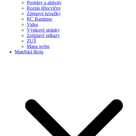
Projekty a aktivity
Rozpis tělocvičny
Zájmové kroužky
RC Bambino
Videa
Výukové stránky
Zajímavé odkazy
ZUŠ
Mapa webu
Mateřská škola