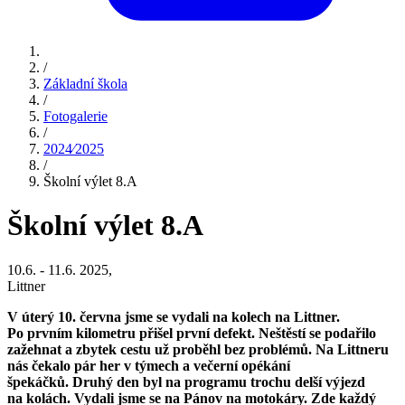
/
Základní škola
/
Fotogalerie
/
2024⁄2025
/
Školní výlet 8.A
Školní výlet 8.A
10.6. - 11.6. 2025,
Littner
V úterý 10. června jsme se vydali na kolech na Littner.
Po prvním kilometru přišel první defekt. Neštěstí se podařilo
zažehnat a zbytek cestu už proběhl bez problémů. Na Littneru
nás čekalo pár her v týmech a večerní opékání
špekáčků. Druhý den byl na programu trochu delší výjezd
na kolách. Vydali jsme se na Pánov na motokáry. Zde každý