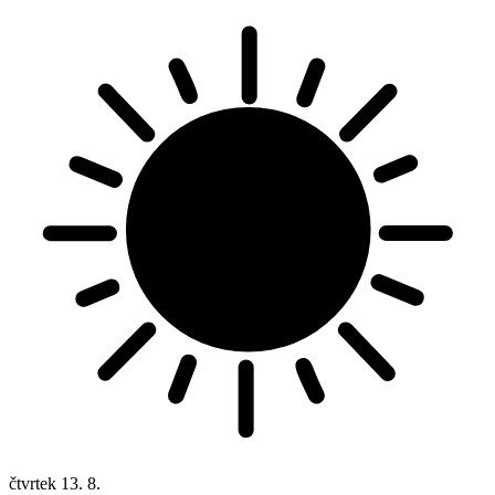
čtvrtek
13. 8.