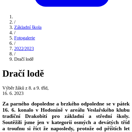
/
Základní škola
/
Fotogalerie
/
2022⁄2023
/
Dračí lodě
Dračí lodě
Výběr žáků z 8. a 9. tříd,
16. 6. 2023
Za parného dopoledne a brzkého odpoledne se v pátek
16. 6. konalo v Hodoníně v areálu Veslařského klubu
tradiční Drakobití pro základní a střední školy.
Soutěžili jsme jen v kategorii osmých a devátých tříd
a troufnu si říct že naposledy, protože od příštích let