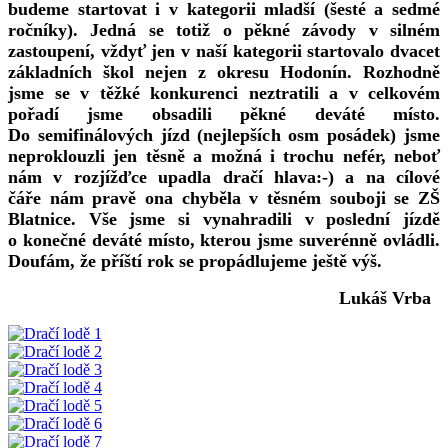
budeme startovat i v kategorii mladší (šesté a sedmé
ročníky). Jedná se totiž o pěkné závody v silném
zastoupení, vždyť jen v naší kategorii startovalo dvacet
základních škol nejen z okresu Hodonín. Rozhodně
jsme se v těžké konkurenci neztratili a v celkovém
pořadí jsme obsadili pěkné deváté místo.
Do semifinálových jízd (nejlepších osm posádek) jsme
neproklouzli jen těsně a možná i trochu nefér, neboť
nám v rozjížďce upadla dračí hlava:-) a na cílové
čáře nám pravě ona chyběla v těsném souboji se ZŠ
Blatnice. Vše jsme si vynahradili v poslední jízdě
o konečné deváté místo, kterou jsme suverénně ovládli.
Doufám, že příští rok se propádlujeme ještě výš.
Lukáš Vrba