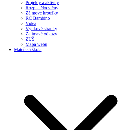
Projekty a aktivity
Rozpis tělocvičny
Zájmové kroužky
RC Bambino
Videa
Výukové stránky
Zajímavé odkazy
ZUŠ
Mapa webu
Mateřská škola