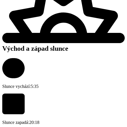
Východ a západ slunce
Slunce vychází:
5:35
Slunce zapadá:
20:18