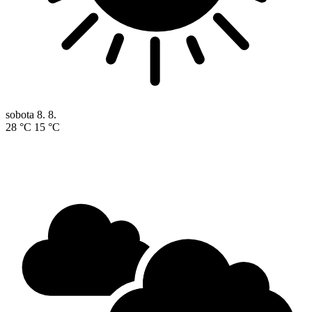
sobota
8. 8.
28 °C
15 °C