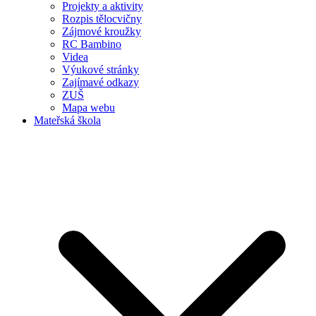
Projekty a aktivity
Rozpis tělocvičny
Zájmové kroužky
RC Bambino
Videa
Výukové stránky
Zajímavé odkazy
ZUŠ
Mapa webu
Mateřská škola