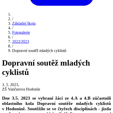
/
Základní škola
/
Fotogalerie
/
2022⁄2023
/
Dopravní soutěž mladých cyklistů
Dopravní soutěž mladých
cyklistů
3. 5. 2023,
ZŠ Vančurova Hodonín
Dne 3.5. 2023 se vybraní žáci ze 4.A a 4.B zúčastnili
oblastního kola Dopravní soutěže mladých cyklistů
v Hodoníně. Soutěžilo se ve čtyřech disciplínách - jízda