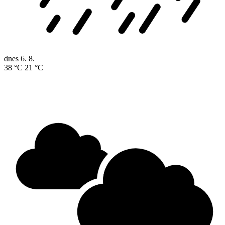
dnes
6. 8.
38 °C
21 °C