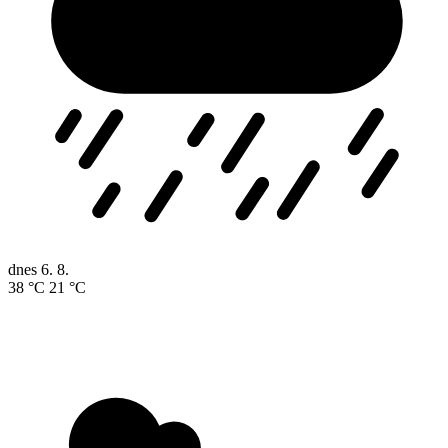
dnes
6. 8.
38 °C
21 °C