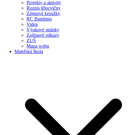
Projekty a aktivity
Rozpis tělocvičny
Zájmové kroužky
RC Bambino
Videa
Výukové stránky
Zajímavé odkazy
ZUŠ
Mapa webu
Mateřská škola