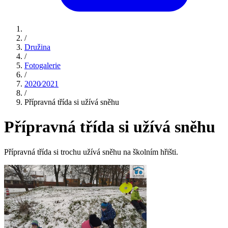
/
Družina
/
Fotogalerie
/
2020⁄2021
/
Přípravná třída si užívá sněhu
Přípravná třída si užívá sněhu
Přípravná třída si trochu užívá sněhu na školním hřišti.