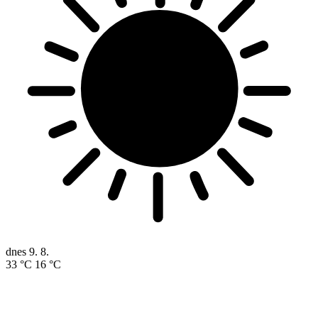
dnes
9. 8.
33 °C
16 °C