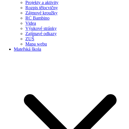
Projekty a aktivity
Rozpis tělocvičny
Zájmové kroužky
RC Bambino
Videa
Výukové stránky
Zajímavé odkazy
ZUŠ
Mapa webu
Mateřská škola