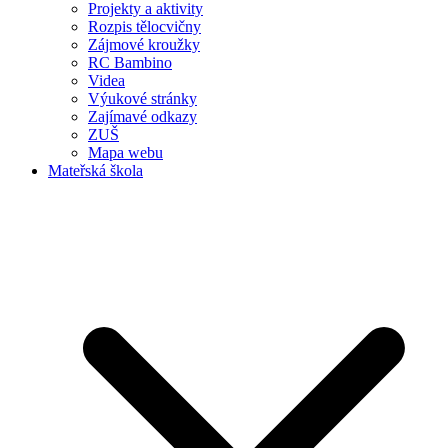
Projekty a aktivity
Rozpis tělocvičny
Zájmové kroužky
RC Bambino
Videa
Výukové stránky
Zajímavé odkazy
ZUŠ
Mapa webu
Mateřská škola