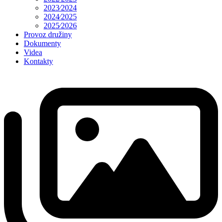
2023⁄2024
2024⁄2025
2025⁄2026
Provoz družiny
Dokumenty
Videa
Kontakty