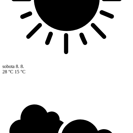
sobota
8. 8.
28 °C
15 °C