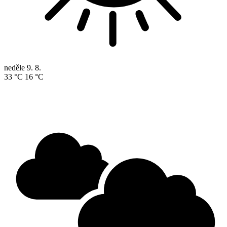
neděle
9. 8.
33 °C
16 °C