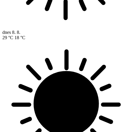
dnes
8. 8.
29 °C
18 °C