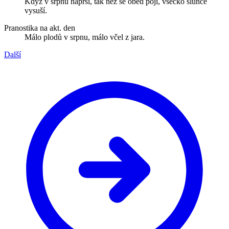
Když v srpnu naprší, tak než se oběd pojí, všecko slunce
vysuší.
Pranostika na akt. den
Málo plodů v srpnu, málo včel z jara.
Další