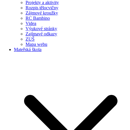
Projekty a aktivity
Rozpis tělocvičny
Zájmové kroužky
RC Bambino
Videa
Výukové stránky
Zajímavé odkazy
ZUŠ
Mapa webu
Mateřská škola