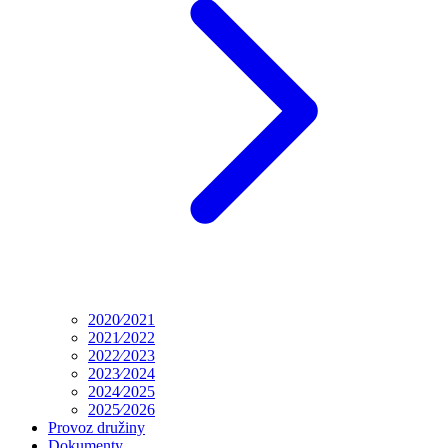
2020⁄2021
2021⁄2022
2022⁄2023
2023⁄2024
2024⁄2025
2025⁄2026
Provoz družiny
Dokumenty