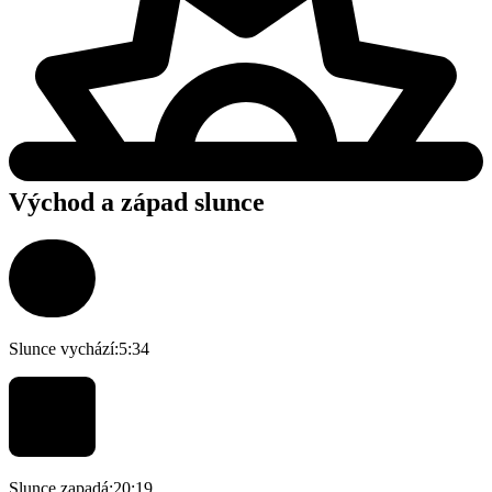
Východ a západ slunce
Slunce vychází:
5:34
Slunce zapadá:
20:19