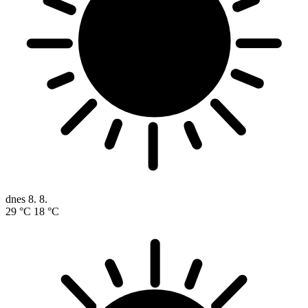
dnes
8. 8.
29 °C
18 °C