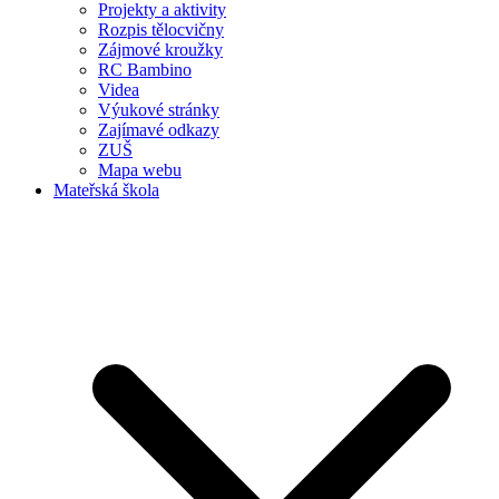
Projekty a aktivity
Rozpis tělocvičny
Zájmové kroužky
RC Bambino
Videa
Výukové stránky
Zajímavé odkazy
ZUŠ
Mapa webu
Mateřská škola