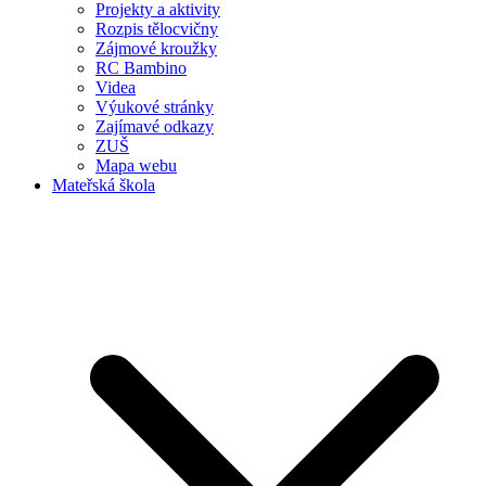
Projekty a aktivity
Rozpis tělocvičny
Zájmové kroužky
RC Bambino
Videa
Výukové stránky
Zajímavé odkazy
ZUŠ
Mapa webu
Mateřská škola