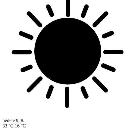
neděle
9. 8.
33 °C
16 °C