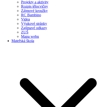
Projekty a aktivity
Rozpis tělocvičny
Zájmové kroužky
RC Bambino
Videa
Výukové stránky
Zajímavé odkazy
ZUŠ
Mapa webu
Mateřská škola