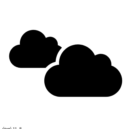
úterý
11. 8.