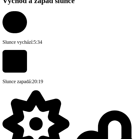
Východ a západ slunce
Slunce vychází:
5:34
Slunce zapadá:
20:19