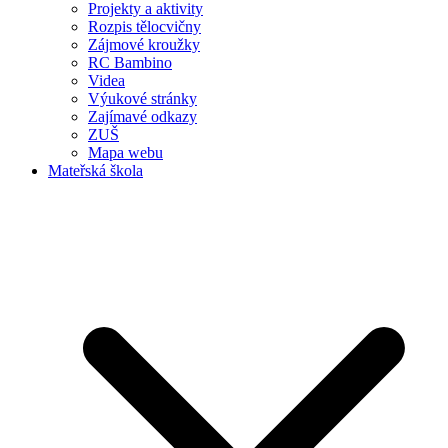
Projekty a aktivity
Rozpis tělocvičny
Zájmové kroužky
RC Bambino
Videa
Výukové stránky
Zajímavé odkazy
ZUŠ
Mapa webu
Mateřská škola