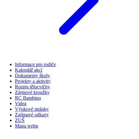
Informace pro rodiče
Kalendář akcí
Dokumenty školy
Projekty a aktivity
Rozpis tělocvičny
Zájmové kroužky
RC Bambino
Videa
Výukové stránky
Zajímavé odkazy
ZUŠ
Mapa webu