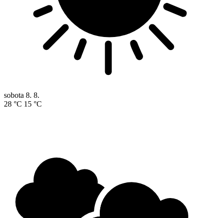
sobota
8. 8.
28 °C
15 °C