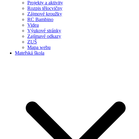
Projekty a aktivity
Rozpis tělocvičny
Zájmové kroužky
RC Bambino
Videa
Výukové stránky
Zajímavé odkazy
ZUŠ
Mapa webu
Mateřská škola