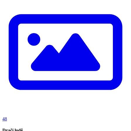
48
Dračí lodě