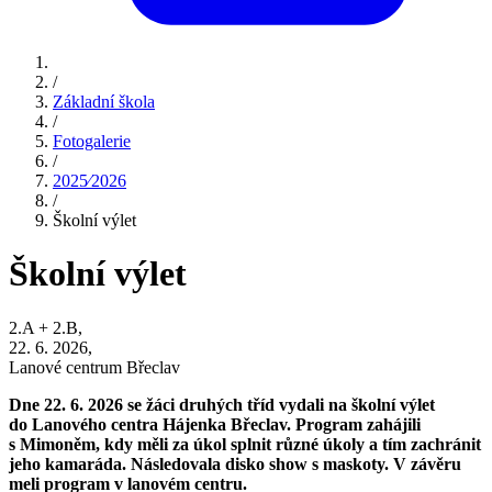
/
Základní škola
/
Fotogalerie
/
2025⁄2026
/
Školní výlet
Školní výlet
2.A + 2.B,
22. 6. 2026,
Lanové centrum Břeclav
Dne 22. 6. 2026 se žáci druhých tříd vydali na školní výlet
do Lanového centra Hájenka Břeclav. Program zahájili
s Mimoněm, kdy měli za úkol splnit různé úkoly a tím zachránit
jeho kamaráda. Následovala disko show s maskoty. V závěru
meli program v lanovém centru.