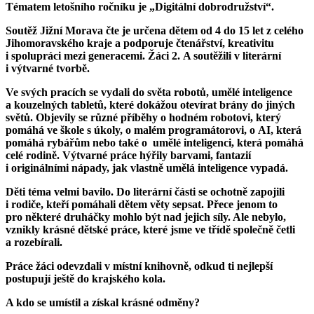
Tématem letošního ročníku je „Digitální dobrodružství“.
Soutěž Jižní Morava čte je určena dětem od 4 do 15 let z celého
Jihomoravského kraje a podporuje čtenářství, kreativitu
i spolupráci mezi generacemi. Žáci 2. A soutěžili v literární
i výtvarné tvorbě.
Ve svých pracích se vydali do světa robotů, umělé inteligence
a kouzelných tabletů, které dokážou otevírat brány do jiných
světů. Objevily se různé příběhy o hodném robotovi, který
pomáhá ve škole s úkoly, o malém programátorovi, o AI, která
pomáhá rybářům nebo také o umělé inteligenci, která pomáhá
celé rodině. Výtvarné práce hýřily barvami, fantazií
i originálními nápady, jak vlastně umělá inteligence vypadá.
Děti téma velmi bavilo. Do literární části se ochotně zapojili
i rodiče, kteří pomáhali dětem věty sepsat. Přece jenom to
pro některé druháčky mohlo být nad jejich síly. Ale nebylo,
vznikly krásné dětské práce, které jsme ve třídě společně četli
a rozebírali.
Práce žáci odevzdali v místní knihovně, odkud ti nejlepší
postupují ještě do krajského kola.
A kdo se umístil a získal krásné odměny?