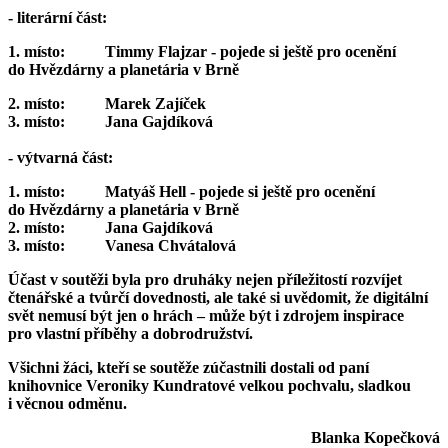
- literární část:
1. místo: Timmy Flajzar - pojede si ještě pro ocenění
do Hvězdárny a planetária v Brně
2. místo: Marek Zajíček
3. místo: Jana Gajdíková
- výtvarná část:
1. místo: Matyáš Hell - pojede si ještě pro ocenění
do Hvězdárny a planetária v Brně
2. místo: Jana Gajdíková
3. místo: Vanesa Chvátalová
Účast v soutěži byla pro druháky nejen příležitostí rozvíjet
čtenářské a tvůrčí dovednosti, ale také si uvědomit, že digitální
svět nemusí být jen o hrách – může být i zdrojem inspirace
pro vlastní příběhy a dobrodružství.
Všichni žáci, kteří se soutěže zúčastnili dostali od paní
knihovnice Veroniky Kundratové velkou pochvalu, sladkou
i věcnou odměnu.
Blanka Kopečková