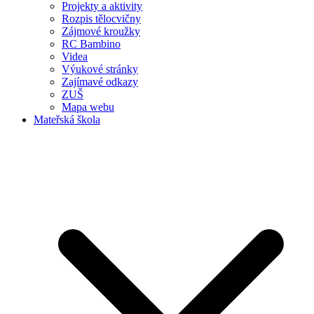
Projekty a aktivity
Rozpis tělocvičny
Zájmové kroužky
RC Bambino
Videa
Výukové stránky
Zajímavé odkazy
ZUŠ
Mapa webu
Mateřská škola