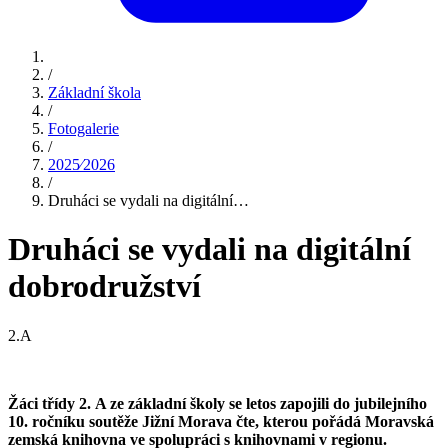
/
Základní škola
/
Fotogalerie
/
2025⁄2026
/
Druháci se vydali na digitální…
Druháci se vydali na digitální
dobrodružství
2.A
Žáci třídy 2. A ze základní školy se letos zapojili do jubilejního
10. ročníku soutěže Jižní Morava čte, kterou pořádá Moravská
zemská knihovna ve spolupráci s knihovnami v regionu.