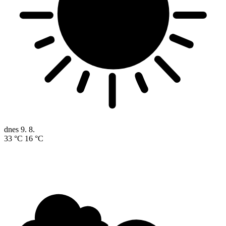
dnes
9. 8.
33 °C
16 °C