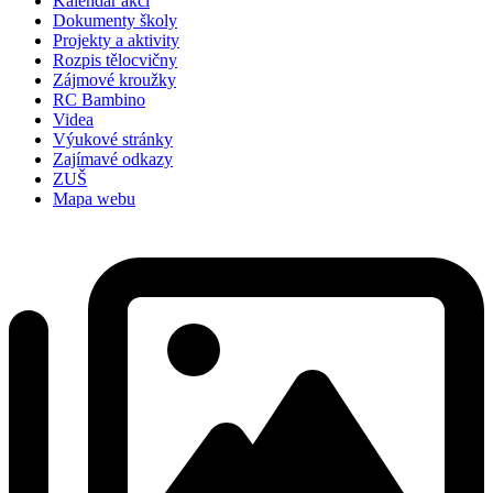
Kalendář akcí
Dokumenty školy
Projekty a aktivity
Rozpis tělocvičny
Zájmové kroužky
RC Bambino
Videa
Výukové stránky
Zajímavé odkazy
ZUŠ
Mapa webu