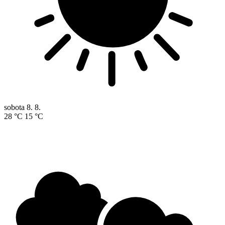
sobota
8. 8.
28 °C
15 °C