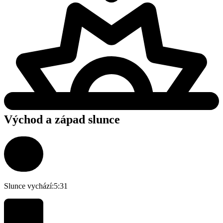
Východ a západ slunce
Slunce vychází:
5:31