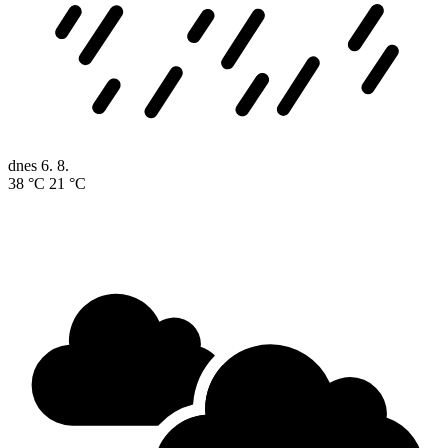
dnes
6. 8.
38 °C
21 °C