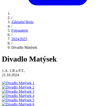
/
Základní škola
/
Fotogalerie
/
2024⁄2025
/
Divadlo Matýsek
Divadlo Matýsek
1.A, 1.B a P.T.,
21.10.2024