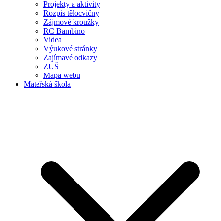
Projekty a aktivity
Rozpis tělocvičny
Zájmové kroužky
RC Bambino
Videa
Výukové stránky
Zajímavé odkazy
ZUŠ
Mapa webu
Mateřská škola