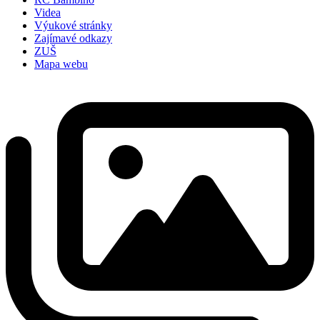
Videa
Výukové stránky
Zajímavé odkazy
ZUŠ
Mapa webu