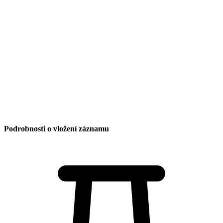
Informace pro rodiče
Kalendář akcí
Dokumenty školy
Projekty a aktivity
Rozpis tělocvičny
Zájmové kroužky
RC Bambino
Videa
Výukové stránky
Zajímavé odkazy
ZUŠ