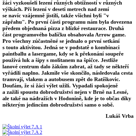
žáci vyzkoušeli lezení různých obtížností v různých
výškách. Při lezení v deseti metrech nad zemí
se navíc vzájemně jistili, takže všichni byli "v
zápřahu". Po první části programu nám byla dovezena
předem objednaná pizza z blízké restaurace. Druhá
část programového balíčku obsahovala Arrow game.
Pro všechny zúčastněné se jednalo o první setkání
s touto aktivitou. Jedná se v podstatě o kombinaci
paintballu a lasergame, kdy se k překonání soupeře
používá luk a šípy s molitanem na špičce. Jestliže
lanové centrum dalo žákům zabrat, až tady se někteří
vyřádili naplno. Jakmile vše skončilo, následovala cesta
tramvají, vlakem a autobusem zpět do Ratíškovic.
Doufám, že si žáci výlet užili. Vypadali spokojeně
a zažili spoustu dobrodružství nejen v Brně na Lesné,
ale také na nádražích v Hodoníně, kde je to občas díky
některým jedincům dobrodružství samo o sobě.
Lukáš Vrba