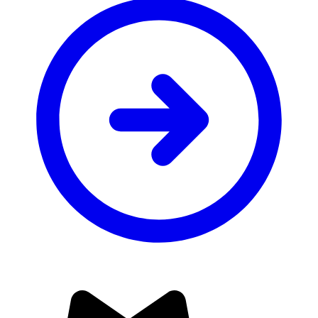
úterý
11. 8.
29 °C
19 °C