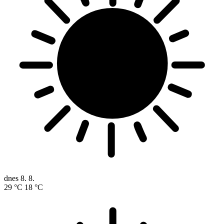
Pranostiky
Pranostika na akt. měsíc
Když v srpnu naprší, tak než se oběd pojí, všecko slunce
vysuší.