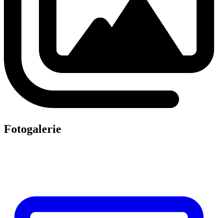
neděle
9. 8.
33 °C
16 °C