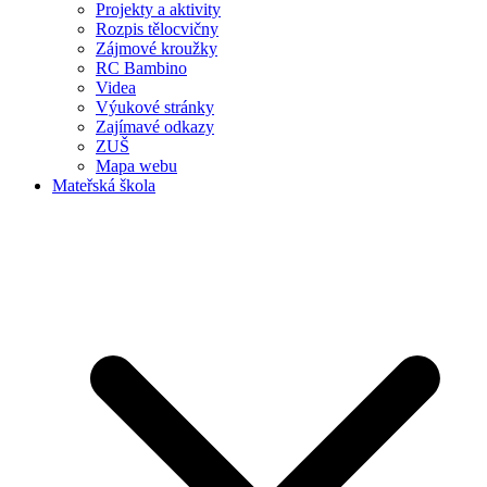
Projekty a aktivity
Rozpis tělocvičny
Zájmové kroužky
RC Bambino
Videa
Výukové stránky
Zajímavé odkazy
ZUŠ
Mapa webu
Mateřská škola