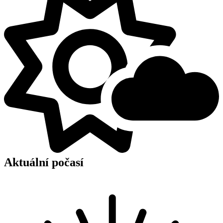
Východ a západ slunce
Slunce vychází:
5:34
Slunce zapadá:
20:19