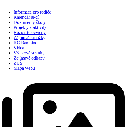
Informace pro rodiče
Kalendář akcí
Dokumenty školy
Projekty a aktivity
Rozpis tělocvičny
Zájmové kroužky
RC Bambino
Videa
Výukové stránky
Zajímavé odkazy
ZUŠ
Mapa webu