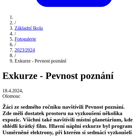
/
Základní škola
/
Fotogalerie
/
2023⁄2024
/
Exkurze - Pevnost poznání
Exkurze - Pevnost poznání
18.4.2024,
Olomouc
Žáci ze sedmého ročníku navštívili Pevnost poznání.
Zde měli dostatek prostoru na vyzkoušení několika
expozic. Všichni také navštívili místní planetárium, kde
shlédli krátký film. Hlavní náplní exkurze byl program
Usměrněné elektrony, při kterém si sedmáci vyzkoušeli