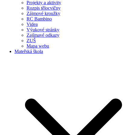
Projekty a aktivity
Rozpis tělocvičny
Zájmové kroužky
RC Bambino
Videa
Výukové stránky
Zajímavé odkazy
ZUŠ
Mapa webu
Mateřská škola