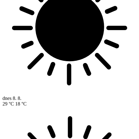
dnes
8. 8.
29 °C
18 °C