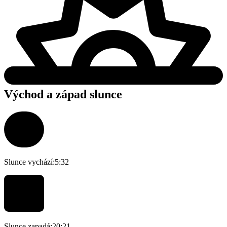
Východ a západ slunce
Slunce vychází:
5:32
Slunce zapadá:
20:21