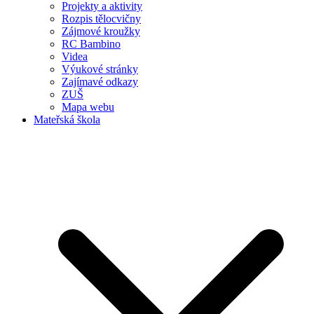
Projekty a aktivity
Rozpis tělocvičny
Zájmové kroužky
RC Bambino
Videa
Výukové stránky
Zajímavé odkazy
ZUŠ
Mapa webu
Mateřská škola