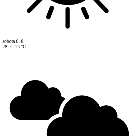
sobota
8. 8.
28 °C
15 °C