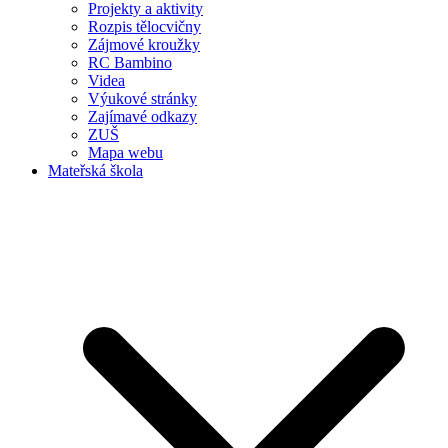
Projekty a aktivity
Rozpis tělocvičny
Zájmové kroužky
RC Bambino
Videa
Výukové stránky
Zajímavé odkazy
ZUŠ
Mapa webu
Mateřská škola