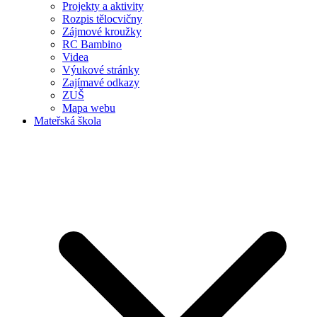
Projekty a aktivity
Rozpis tělocvičny
Zájmové kroužky
RC Bambino
Videa
Výukové stránky
Zajímavé odkazy
ZUŠ
Mapa webu
Mateřská škola