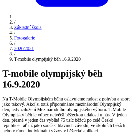
/
Základní škola
/
Fotogalerie
/
2020⁄2021
/
T-mobile olympijský běh 16.9.2020
T-mobile olympijský běh
16.9.2020
Na T-Mobile Olympijském běhu oslavujeme radost z pohybu a sport
jako takový. Akcí si totiž připomínáme mezinárodní Olympijský
den, tedy založení Mezinárodního olympijského výboru. T-Mobile
Olympijský běh je vůbec největší běžeckou událostí u nás. V jeden
den, přesně v jeden čas vybíhá 75 tisíc běžců po celé České
republice– ať už jako součást hlavních závodů, ve školních bězích
nebo v rámci individuální výzvy v běžecké aplikaci.