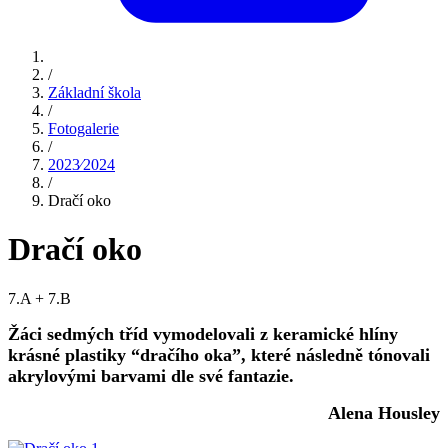
/
Základní škola
/
Fotogalerie
/
2023⁄2024
/
Dračí oko
Dračí oko
7.A + 7.B
Žáci sedmých tříd vymodelovali z keramické hlíny
krásné plastiky “dračího oka”, které následně tónovali
akrylovými barvami dle své fantazie.
Alena Housley