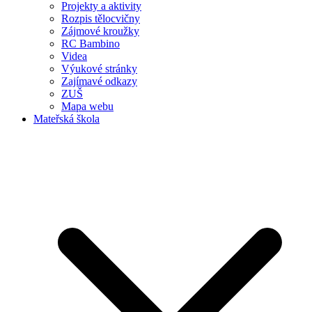
Projekty a aktivity
Rozpis tělocvičny
Zájmové kroužky
RC Bambino
Videa
Výukové stránky
Zajímavé odkazy
ZUŠ
Mapa webu
Mateřská škola