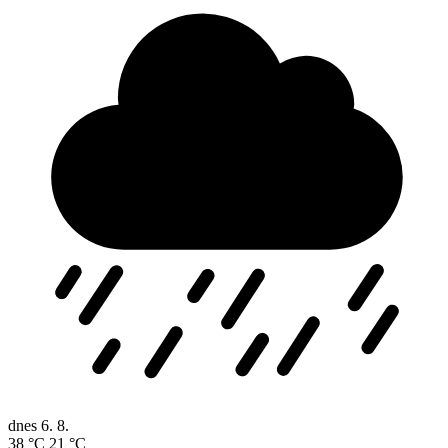
dnes
6. 8.
38 °C
21 °C