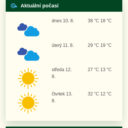
Aktuální počasí
dnes
10. 8.
38 °C
18 °C
úterý
11. 8.
29 °C
19 °C
středa
12.
27 °C
13 °C
8.
čtvrtek
13.
32 °C
12 °C
8.