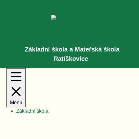
Rovnou na obsah
Rovnou na menu
Základní škola a Mateřská škola
Ratíškovice
Menu
Základní škola