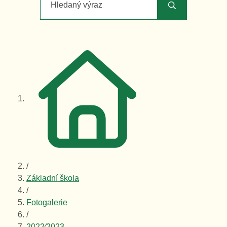
Hledaný výraz
/
Základní škola
/
Fotogalerie
/
2022⁄2023