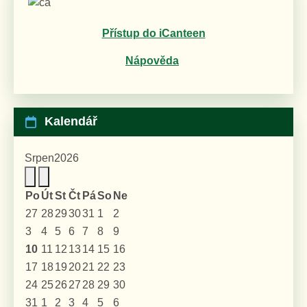
Přístup do iCanteen
Nápověda
Kalendář
Srpen
2026
Po
Út
St
Čt
Pá
So
Ne
27
28
29
30
31
1
2
3
4
5
6
7
8
9
10
11
12
13
14
15
16
17
18
19
20
21
22
23
24
25
26
27
28
29
30
31
1
2
3
4
5
6