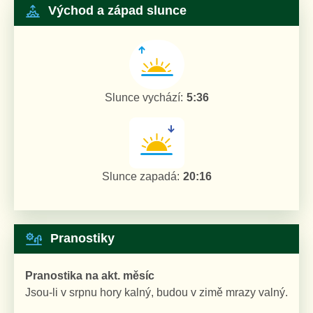
Východ a západ slunce
Slunce vychází:
5:36
Slunce zapadá:
20:16
Pranostiky
Pranostika na akt. měsíc
Jsou-li v srpnu hory kalný, budou v zimě mrazy valný.