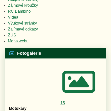
Zájmové kroužky
RC Bambino
Videa
Výukové stránky
Zajímavé odkazy
ZUŠ
Mapa webu
Fotogalerie
15
Motokáry