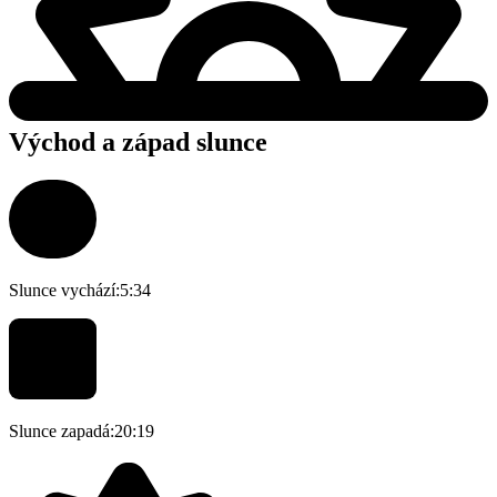
Východ a západ slunce
Slunce vychází:
5:34
Slunce zapadá:
20:19