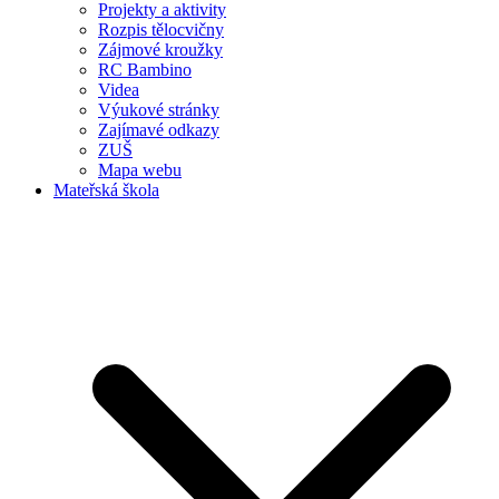
Projekty a aktivity
Rozpis tělocvičny
Zájmové kroužky
RC Bambino
Videa
Výukové stránky
Zajímavé odkazy
ZUŠ
Mapa webu
Mateřská škola