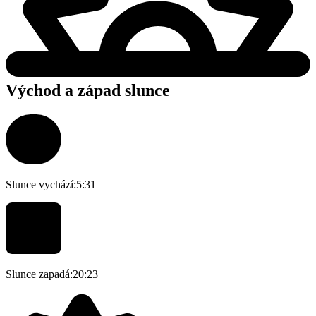
Východ a západ slunce
Slunce vychází:
5:31
Slunce zapadá:
20:23