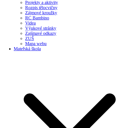
Projekty a aktivity
Rozpis tělocvičny
Zájmové kroužky
RC Bambino
Videa
Výukové stránky
Zajímavé odkazy
ZUŠ
Mapa webu
Mateřská škola