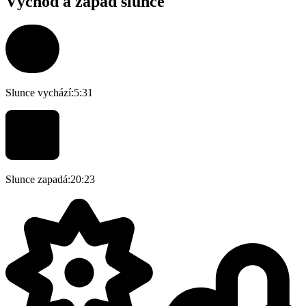
Východ a západ slunce
Slunce vychází:
5:31
Slunce zapadá:
20:23