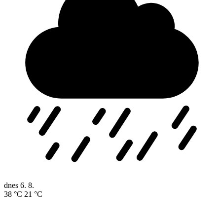
dnes
6. 8.
38 °C
21 °C