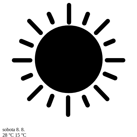
sobota
8. 8.
28 °C
15 °C