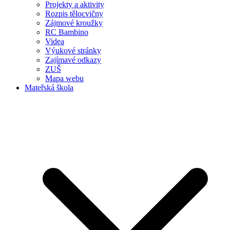
Projekty a aktivity
Rozpis tělocvičny
Zájmové kroužky
RC Bambino
Videa
Výukové stránky
Zajímavé odkazy
ZUŠ
Mapa webu
Mateřská škola