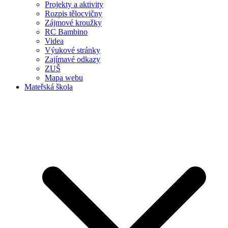
Projekty a aktivity
Rozpis tělocvičny
Zájmové kroužky
RC Bambino
Videa
Výukové stránky
Zajímavé odkazy
ZUŠ
Mapa webu
Mateřská škola