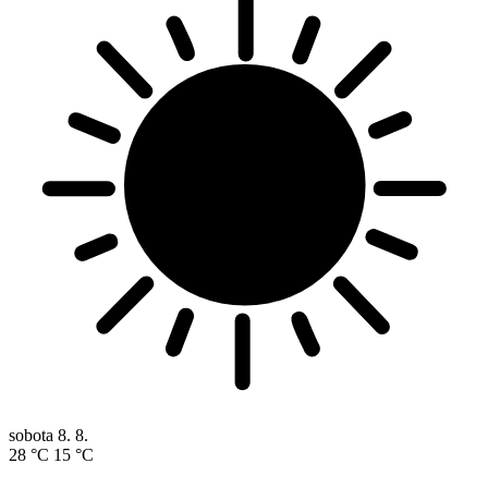
sobota
8. 8.
28 °C
15 °C