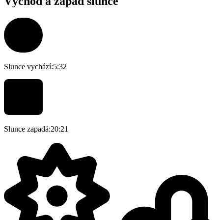
Východ a západ slunce
Slunce vychází:
5:32
Slunce zapadá:
20:21