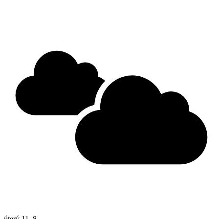
úterý
11. 8.