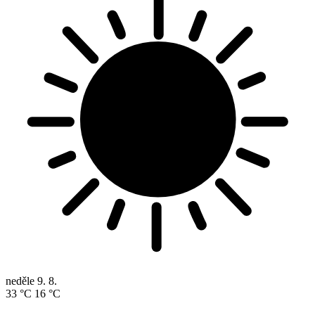
neděle
9. 8.
33 °C
16 °C