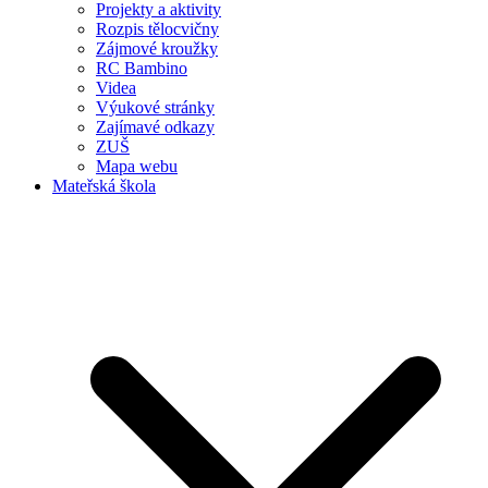
Projekty a aktivity
Rozpis tělocvičny
Zájmové kroužky
RC Bambino
Videa
Výukové stránky
Zajímavé odkazy
ZUŠ
Mapa webu
Mateřská škola