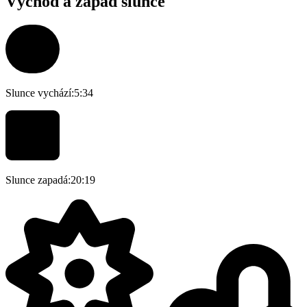
Východ a západ slunce
Slunce vychází:
5:34
Slunce zapadá:
20:19