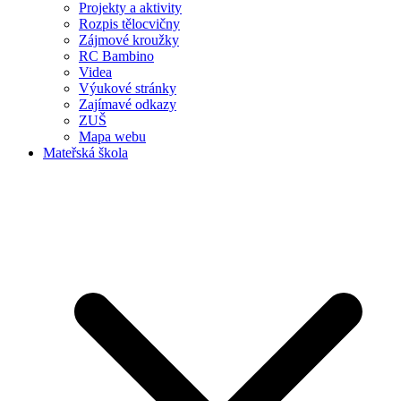
Projekty a aktivity
Rozpis tělocvičny
Zájmové kroužky
RC Bambino
Videa
Výukové stránky
Zajímavé odkazy
ZUŠ
Mapa webu
Mateřská škola