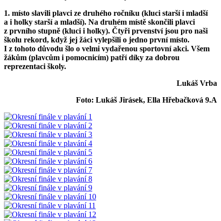
1. místo slavili plavci ze druhého ročníku (kluci starší i mladší
a i holky starší a mladší). Na druhém místě skončili plavci
z prvního stupně (kluci i holky). Čtyři prvenství jsou pro naši
školu rekord, když jej žáci vylepšili o jedno první místo.
I z tohoto důvodu šlo o velmi vydařenou sportovní akci. Všem
žákům (plavcům i pomocnicím) patří díky za dobrou
reprezentaci školy.
Lukáš Vrba
Foto: Lukáš Jirásek,
Ella Hřebačková 9.A