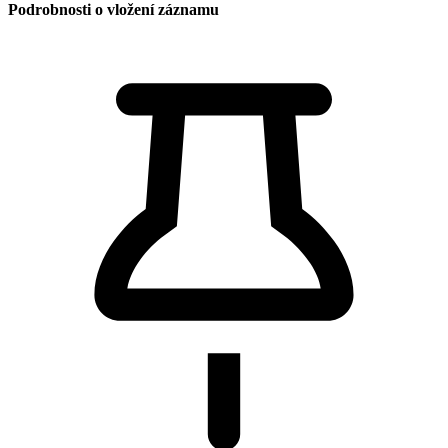
Informace pro rodiče
Kalendář akcí
Dokumenty školy
Projekty a aktivity
Rozpis tělocvičny
Zájmové kroužky
RC Bambino
Videa
Výukové stránky
Zajímavé odkazy
ZUŠ
Mapa webu