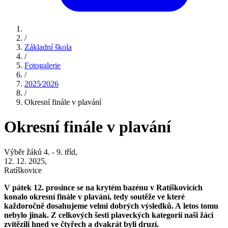
/
Základní škola
/
Fotogalerie
/
2025⁄2026
/
Okresní finále v plavání
Okresní finále v plavání
Výběr žáků 4. - 9. tříd,
12. 12. 2025,
Ratíškovice
V pátek 12. prosince se na krytém bazénu v Ratíškovicích
konalo okresní finále v plavání, tedy soutěže ve které
každoročně dosahujeme velmi dobrých výsledků. A letos tomu
nebylo jinak. Z celkových šesti plaveckých kategorií naši žáci
zvítězili hned ve čtyřech a dvakrát byli druzí.