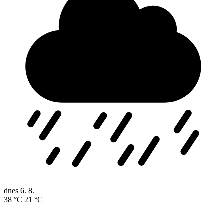
dnes
6. 8.
38 °C
21 °C