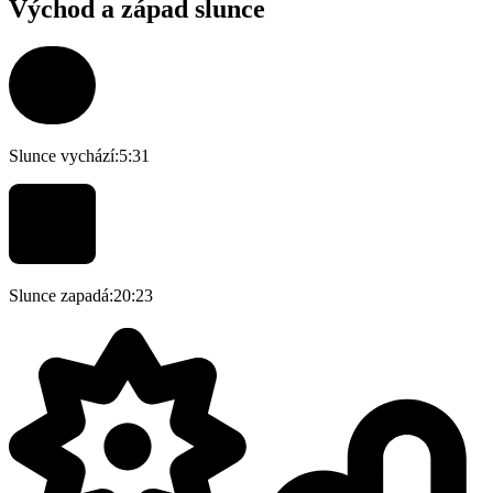
Východ a západ slunce
Slunce vychází:
5:31
Slunce zapadá:
20:23