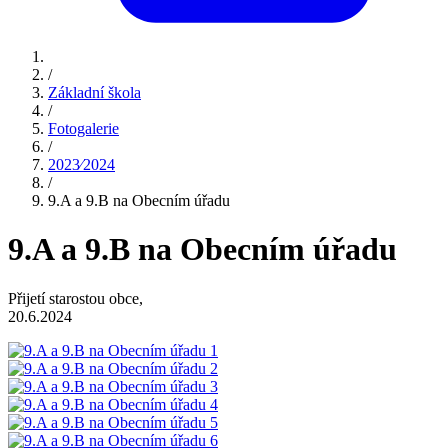
/
Základní škola
/
Fotogalerie
/
2023⁄2024
/
9.A a 9.B na Obecním úřadu
9.A a 9.B na Obecním úřadu
Přijetí starostou obce,
20.6.2024