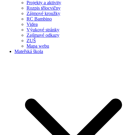
Projekty a aktivity
Rozpis tělocvičny
Zájmové kroužky
RC Bambino
Videa
Výukové stránky
Zajímavé odkazy
ZUŠ
Mapa webu
Mateřská škola