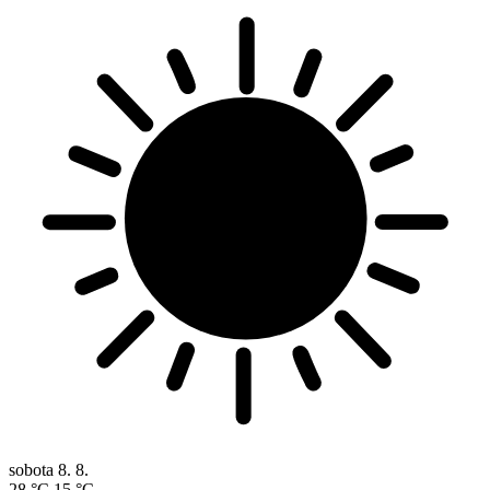
sobota
8. 8.
28 °C
15 °C