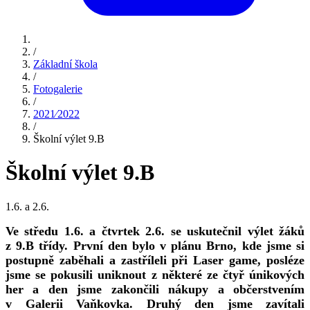
/
Základní škola
/
Fotogalerie
/
2021⁄2022
/
Školní výlet 9.B
Školní výlet 9.B
1.6. a 2.6.
Ve středu 1.6. a čtvrtek 2.6. se uskutečnil výlet žáků
z 9.B třídy. První den bylo v plánu Brno, kde jsme si
postupně zaběhali a zastříleli při Laser game, posléze
jsme se pokusili uniknout z některé ze čtyř únikových
her a den jsme zakončili nákupy a občerstvením
v Galerii Vaňkovka. Druhý den jsme zavítali