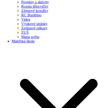
Projekty a aktivity
Rozpis tělocvičny
Zájmové kroužky
RC Bambino
Videa
Výukové stránky
Zajímavé odkazy
ZUŠ
Mapa webu
Mateřská škola