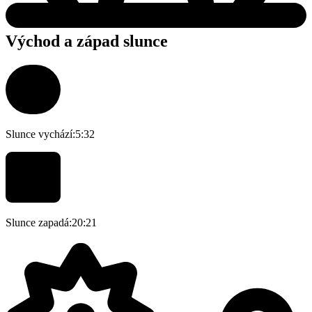
Východ a západ slunce
Slunce vychází:
5:32
Slunce zapadá:
20:21