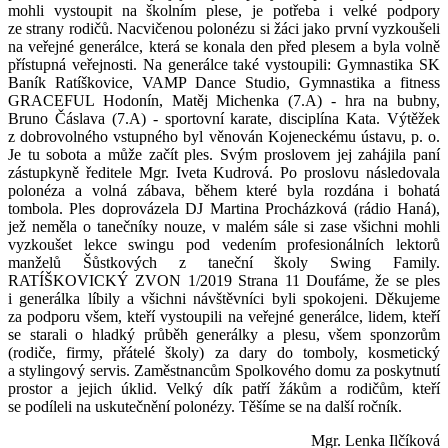
mohli vystoupit na školním plese, je potřeba i velké podpory
ze strany rodičů. Nacvičenou polonézu si žáci jako první vyzkoušeli
na veřejné generálce, která se konala den před plesem a byla volně
přístupná veřejnosti. Na generálce také vystoupili: Gymnastika SK
Baník Ratíškovice, VAMP Dance Studio, Gymnastika a fitness
GRACEFUL Hodonín, Matěj Michenka (7.A) - hra na bubny,
Bruno Čáslava (7.A) - sportovní karate, disciplína Kata. Výtěžek
z dobrovolného vstupného byl věnován Kojeneckému ústavu, p. o.
Je tu sobota a může začít ples. Svým proslovem jej zahájila paní
zástupkyně ředitele Mgr. Iveta Kudrová. Po proslovu následovala
polonéza a volná zábava, během které byla rozdána i bohatá
tombola. Ples doprovázela DJ Martina Procházková (rádio Haná),
jež neměla o tanečníky nouze, v malém sále si zase všichni mohli
vyzkoušet lekce swingu pod vedením profesionálních lektorů
manželů Šůstkových z taneční školy Swing Family.
RATÍŠKOVICKÝ ZVON 1/2019 Strana 11 Doufáme, že se ples
i generálka líbily a všichni návštěvníci byli spokojeni. Děkujeme
za podporu všem, kteří vystoupili na veřejné generálce, lidem, kteří
se starali o hladký průběh generálky a plesu, všem sponzorům
(rodiče, firmy, přátelé školy) za dary do tomboly, kosmetický
a stylingový servis. Zaměstnancům Spolkového domu za poskytnutí
prostor a jejich úklid. Velký dík patří žákům a rodičům, kteří
se podíleli na uskutečnění polonézy. Těšíme se na další ročník.
Mgr. Lenka Ilčíková