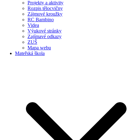
Projekty a aktivity
Rozpis tělocvičny
Zájmové kroužky
RC Bambino
Videa
Výukové stránky
Zajímavé odkazy
ZUŠ
Mapa webu
Mateřská škola