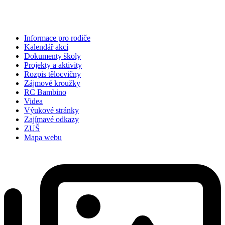
pondělí
10. 8.
38 °C
18 °C