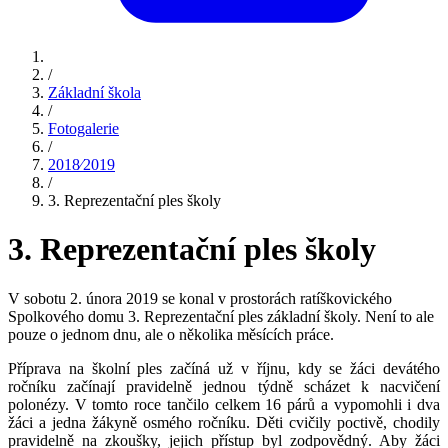
/
Základní škola
/
Fotogalerie
/
2018⁄2019
/
3. Reprezentační ples školy
3. Reprezentační ples školy
V sobotu 2. února 2019 se konal v prostorách ratíškovického
Spolkového domu 3. Reprezentační ples základní školy. Není to ale
pouze o jednom dnu, ale o několika měsících práce.
Příprava na školní ples začíná už v říjnu, kdy se žáci devátého
ročníku začínají pravidelně jednou týdně scházet k nacvičení
polonézy. V tomto roce tančilo celkem 16 párů a vypomohli i dva
žáci a jedna žákyně osmého ročníku. Děti cvičily poctivě, chodily
pravidelně na zkoušky, jejich přístup byl zodpovědný. Aby žáci