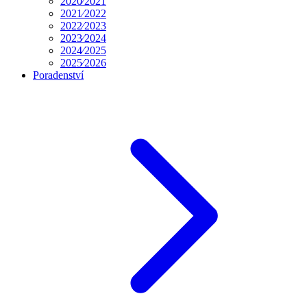
dnes
9. 8.
33 °C
16 °C