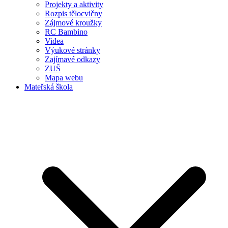
Projekty a aktivity
Rozpis tělocvičny
Zájmové kroužky
RC Bambino
Videa
Výukové stránky
Zajímavé odkazy
ZUŠ
Mapa webu
Mateřská škola