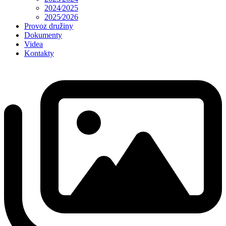
2024⁄2025
2025⁄2026
Provoz družiny
Dokumenty
Videa
Kontakty