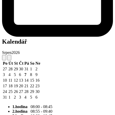
Kalendář
Srpen
2026
Po
Út
St
Čt
Pá
So
Ne
27
28
29
30
31
1
2
3
4
5
6
7
8
9
10
11
12
13
14
15
16
17
18
19
20
21
22
23
24
25
26
27
28
29
30
31
1
2
3
4
5
6
1.hodina
08:00 - 08:45
2.hodina
08:55 - 09:40