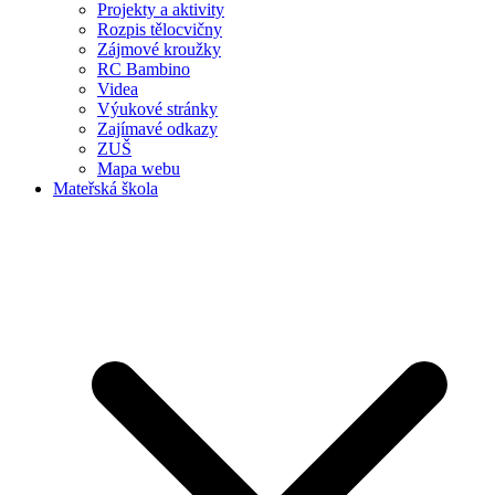
Projekty a aktivity
Rozpis tělocvičny
Zájmové kroužky
RC Bambino
Videa
Výukové stránky
Zajímavé odkazy
ZUŠ
Mapa webu
Mateřská škola