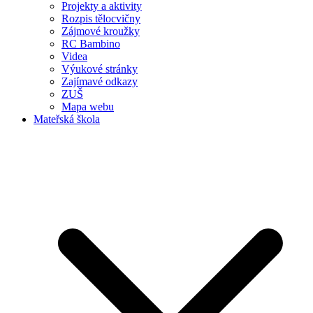
Projekty a aktivity
Rozpis tělocvičny
Zájmové kroužky
RC Bambino
Videa
Výukové stránky
Zajímavé odkazy
ZUŠ
Mapa webu
Mateřská škola