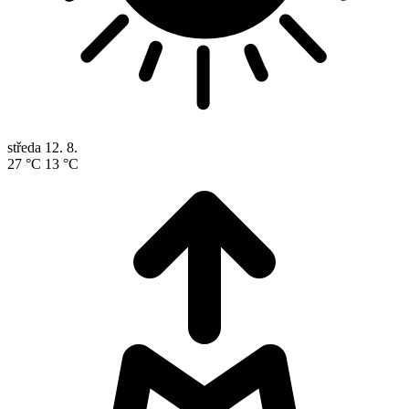
středa
12. 8.
27 °C
13 °C