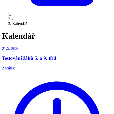
/
Kalendář
Kalendář
21.5.
2026
Testování žáků 5. a 9. tříd
Začátek