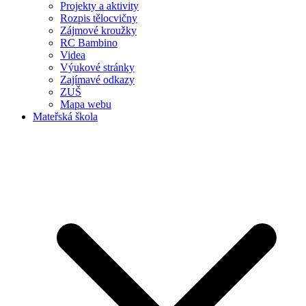
Projekty a aktivity
Rozpis tělocvičny
Zájmové kroužky
RC Bambino
Videa
Výukové stránky
Zajímavé odkazy
ZUŠ
Mapa webu
Mateřská škola