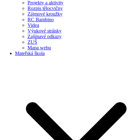
Projekty a aktivity
Rozpis tělocvičny
Zájmové kroužky
RC Bambino
Videa
Výukové stránky
Zajímavé odkazy
ZUŠ
Mapa webu
Mateřská škola