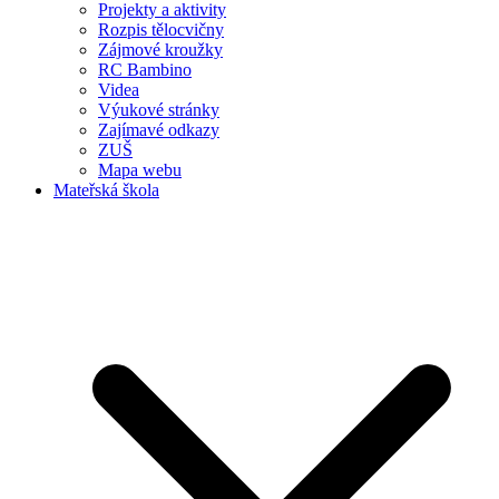
Projekty a aktivity
Rozpis tělocvičny
Zájmové kroužky
RC Bambino
Videa
Výukové stránky
Zajímavé odkazy
ZUŠ
Mapa webu
Mateřská škola