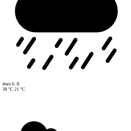
dnes
6. 8.
38 °C
21 °C