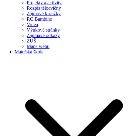
Projekty a aktivity
Rozpis tělocvičny
Zájmové kroužky
RC Bambino
Videa
Výukové stránky
Zajímavé odkazy
ZUŠ
Mapa webu
Mateřská škola