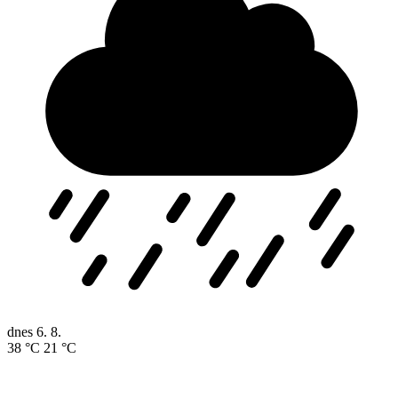
dnes
6. 8.
38 °C
21 °C