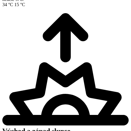
34 °C
15 °C
Východ a západ slunce